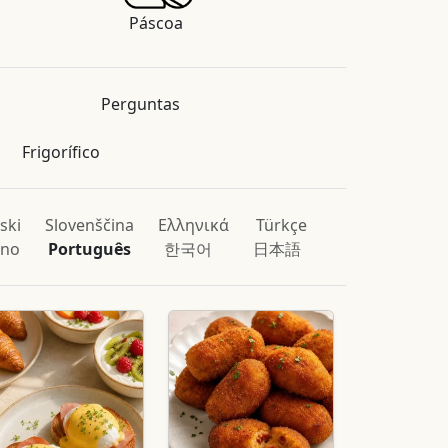
Páscoa
Perguntas
Frigorífico
ski
Slovenščina
Ελληνικά
Türkçe
ano
Português
한국어
日本語