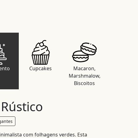
ento
Cupcakes
Macaron,
Marshmalow,
Biscoitos
 Rústico
gantes
inimalista com folhagens verdes. Esta