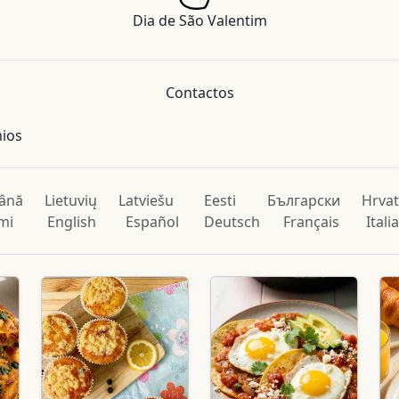
Dia de São Valentim
Contactos
mios
ână
Lietuvių
Latviešu
Eesti
Български
Hrvat
mi
English
Español
Deutsch
Français
Itali