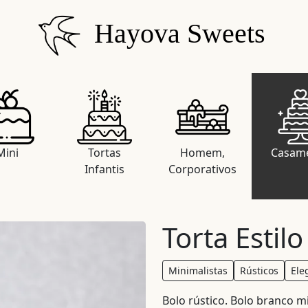
Hayova Sweets
Mini
Tortas
Homem,
Casam
Infantis
Corporativos
Torta Estilo
Minimalistas
Rústicos
Ele
Bolo rústico. Bolo branco m