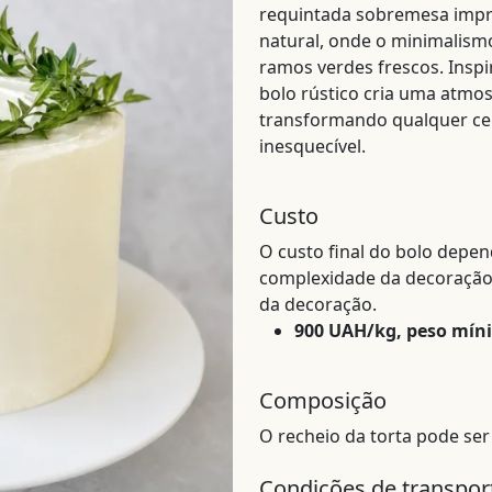
requintada sobremesa impre
natural, onde o minimalis
ramos verdes frescos. Inspi
bolo rústico cria uma atmo
transformando qualquer ce
inesquecível.
Custo
O custo final do bolo depe
complexidade da decoração, 
da decoração.
900 UAH/kg, peso mín
Composição
O recheio da torta pode ser
Condições de transpo