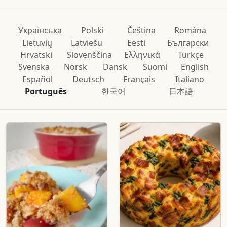
Українська
Polski
Čeština
Română
Lietuvių
Latviešu
Eesti
Български
Hrvatski
Slovenščina
Ελληνικά
Türkçe
Svenska
Norsk
Dansk
Suomi
English
Español
Deutsch
Français
Italiano
Português
한국어
日本語