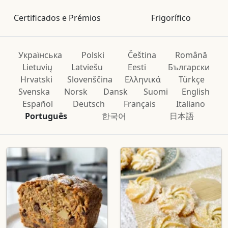
Certificados e Prémios
Frigorífico
Українська
Polski
Čeština
Română
Lietuvių
Latviešu
Eesti
Български
Hrvatski
Slovenščina
Ελληνικά
Türkçe
Svenska
Norsk
Dansk
Suomi
English
Español
Deutsch
Français
Italiano
Português
한국어
日本語