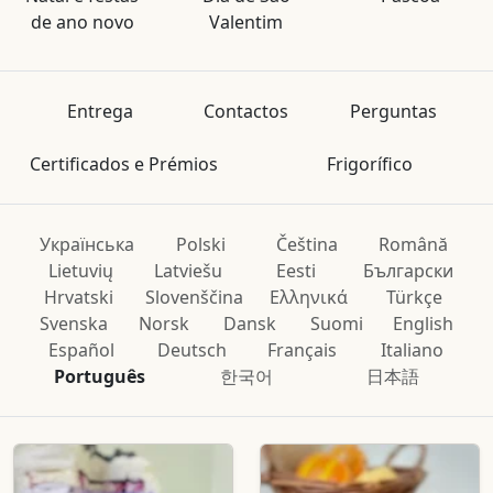
de ano novo
Valentim
Entrega
Contactos
Perguntas
Certificados e Prémios
Frigorífico
Українська
Polski
Čeština
Română
Lietuvių
Latviešu
Eesti
Български
Hrvatski
Slovenščina
Ελληνικά
Türkçe
Svenska
Norsk
Dansk
Suomi
English
Español
Deutsch
Français
Italiano
Português
한국어
日本語