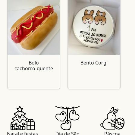
Bolo
Bento Corgi
cachorro‑quente
Natal e festas
Dia de São
Páscoa