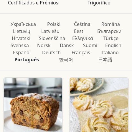
Certificados e Prémios
Frigorífico
Українська
Polski
Čeština
Română
Lietuvių
Latviešu
Eesti
Български
Hrvatski
Slovenščina
Ελληνικά
Türkçe
Svenska
Norsk
Dansk
Suomi
English
Español
Deutsch
Français
Italiano
Português
한국어
日本語