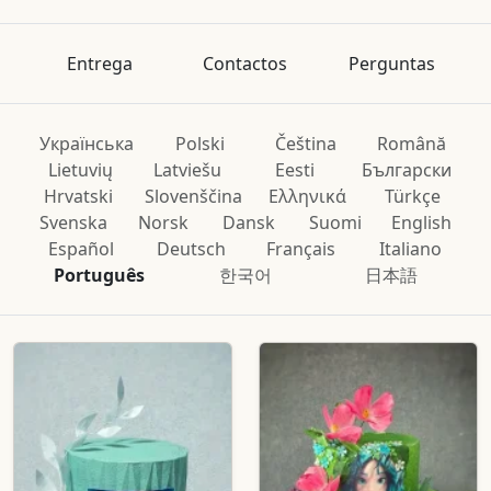
Entrega
Contactos
Perguntas
Українська
Polski
Čeština
Română
Lietuvių
Latviešu
Eesti
Български
Hrvatski
Slovenščina
Ελληνικά
Türkçe
Svenska
Norsk
Dansk
Suomi
English
Español
Deutsch
Français
Italiano
Português
한국어
日本語