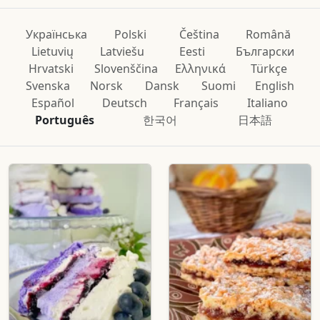
Українська
Polski
Čeština
Română
Lietuvių
Latviešu
Eesti
Български
Hrvatski
Slovenščina
Ελληνικά
Türkçe
Svenska
Norsk
Dansk
Suomi
English
Español
Deutsch
Français
Italiano
Português
한국어
日本語